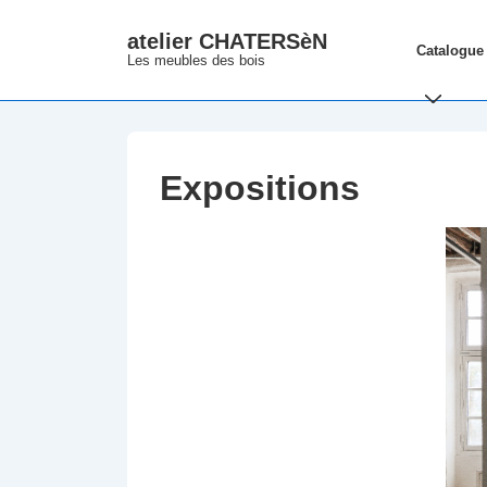
↓
atelier CHATERSèN
Main
passer
Catalogue
Les meubles des bois
Navigation
au
contenu
principal
Expositions