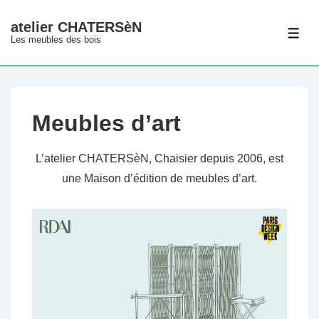
↓
atelier CHATERSèN
passer
ME
Les meubles des bois
au
contenu
principal
Meubles d’art
L’atelier CHATERSèN, Chaisier depuis 2006, est
une Maison d’édition de meubles d’art.