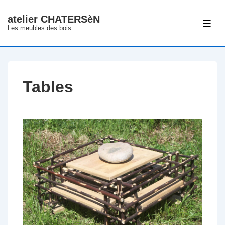
↓
atelier CHATERSèN
passer
ME
Les meubles des bois
au
contenu
principal
Tables