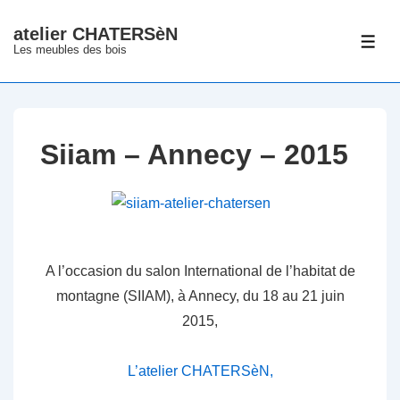
↓
atelier CHATERSèN
passer
ME
Les meubles des bois
au
contenu
principal
Siiam – Annecy – 2015
A l’occasion du salon International de l’habitat de
montagne (SIIAM), à Annecy, du 18 au 21 juin
2015,
L’atelier CHATERSèN,