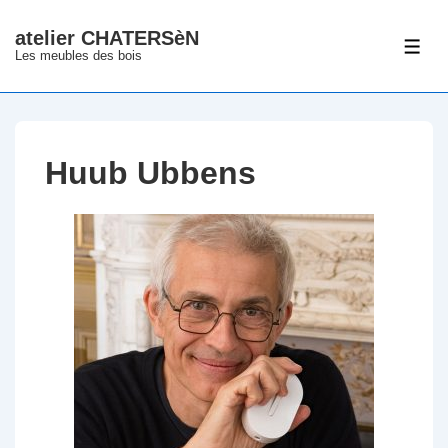
↓
atelier CHATERSèN
passer
ME
Les meubles des bois
au
contenu
principal
Huub Ubbens