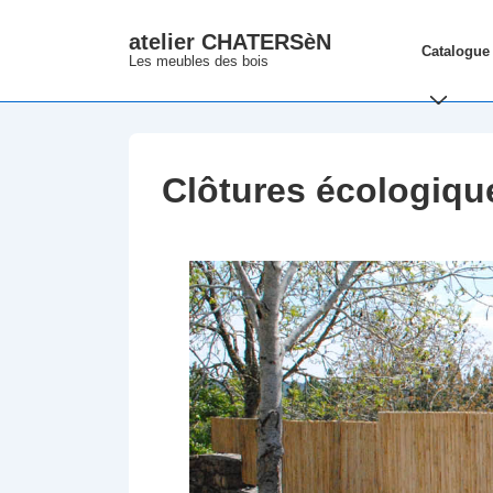
↓
atelier CHATERSèN
Main
passer
Catalogue
Les meubles des bois
Navigation
au
contenu
principal
Clôtures écologiqu