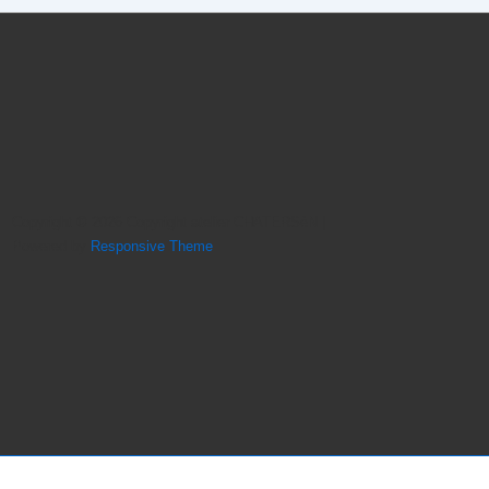
Copyright © 2026
Copyright atelier CHATERSèN
|
Powered by
Responsive Theme