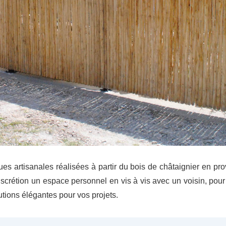
clotures-jointives
ganivelles
ques artisanales réalisées à partir du bois de châtaignier en p
 discrétion un espace personnel en vis à vis avec un voisin, p
lutions élégantes pour vos projets.