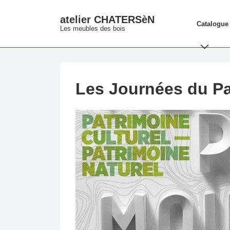
↓
atelier CHATERSèN
Main
passer
Catalogue
Les meubles des bois
Navigation
au
contenu
principal
Les Journées du Pa