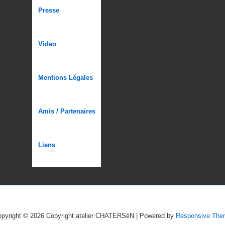
Menu
Presse
du
bas
Video
de
page
Mentions Légales
Amis / Partenaires
Liens
pyright © 2026
Copyright atelier CHATERSèN
| Powered by
Responsive The