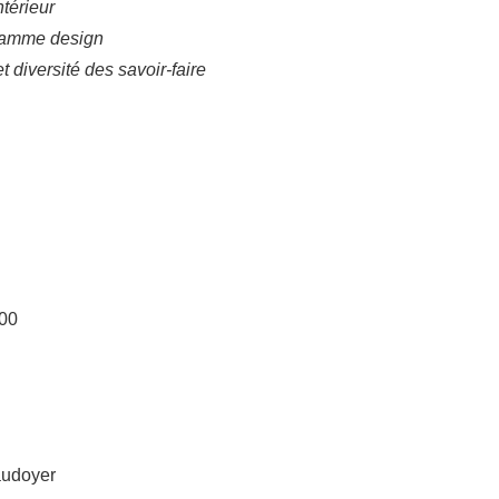
ntérieur
 gamme design
t diversité des savoir-faire
h00
audoyer