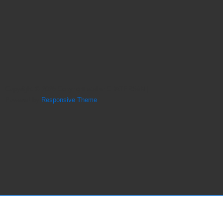
Copyright © 2026
Copyright atelier CHATERSèN
|
Powered by
Responsive Theme