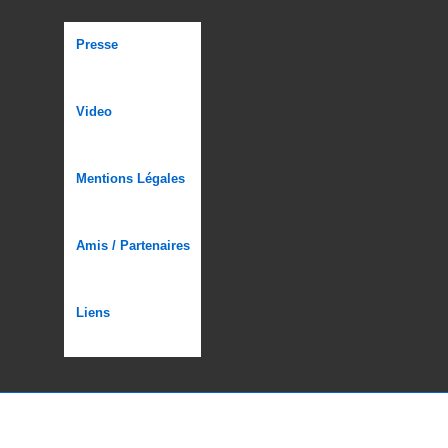
Menu
Presse
du
bas
Video
de
page
Mentions Légales
Amis / Partenaires
Liens