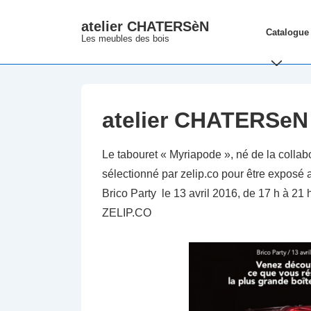
↓
atelier CHATERSèN
Main
passer
Catalogue
Les meubles des bois
Navigation
au
contenu
principal
atelier CHATERSeN 
Le tabouret « Myriapode », né de la coll
sélectionné par zelip.co pour être exposé 
Brico Party le 13 avril 2016, de 17 h à 21
ZELIP.CO