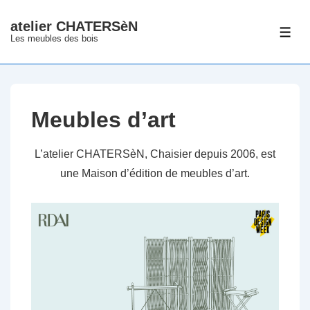
↓
atelier CHATERSèN
passer
ME
Les meubles des bois
au
contenu
principal
Meubles d’art
L’atelier CHATERSèN, Chaisier depuis 2006, est
une Maison d’édition de meubles d’art.